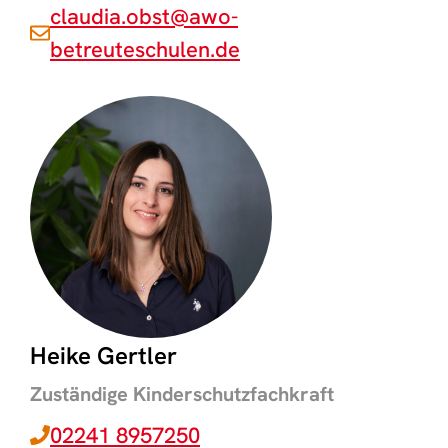
claudia.obst@awo-
betreuteschulen.de
Heike Gertler
Zuständige Kinderschutzfachkraft
02241 8957250