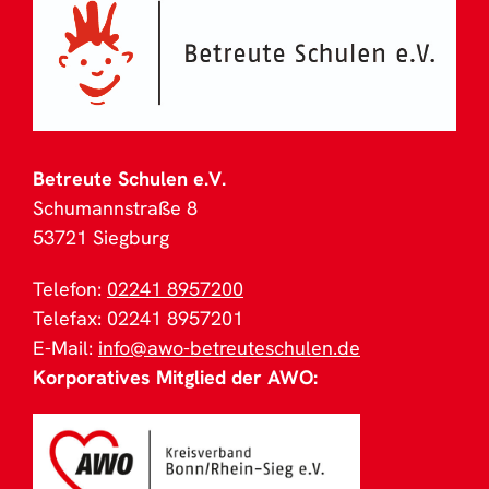
Betreute Schulen e.V.
Schumannstraße 8
53721 Siegburg
Telefon:
02241 8957200
Telefax: 02241 8957201
E-Mail:
info@awo-betreuteschulen.de
Korporatives Mitglied der AWO: